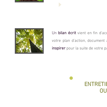
Faire un bilan régulie
et valoriser le chemi
U
n
bilan écrit
vient en fin d'
votre plan d'action,
document
inspirer
pour la suite de votre 
ENTRETIE
OU