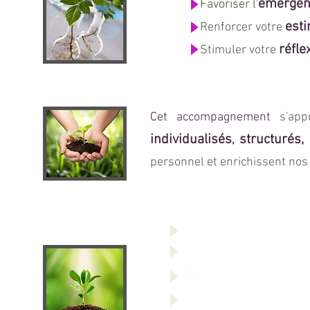
émerge
Favoriser
l'
est
Renforcer votre
réfle
Stimuler votre
Cet accompagnement
s'app
individualisés
structurés,
,
personnel et enrichissent nos
Vous reconnecter
à v
Dynamiser votre poten
Cl
arifier vos aspirati
Prévoir et organiser 